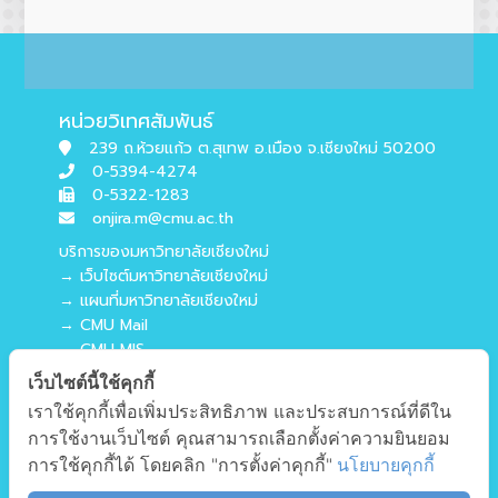
หน่วยวิเทศสัมพันธ์
239 ถ.ห้วยแก้ว ต.สุเทพ อ.เมือง จ.เชียงใหม่ 50200
0-5394-4274
0-5322-1283
onjira.m@cmu.ac.th
บริการของมหาวิทยาลัยเชียงใหม่
→ เว็บไซต์มหาวิทยาลัยเชียงใหม่
→ แผนที่มหาวิทยาลัยเชียงใหม่
→ CMU Mail
→ CMU MIS
→ CMU SIS
เว็บไซต์นี้ใช้คุกกี้
→ CMU WiFi
เราใช้คุกกี้เพื่อเพิ่มประสิทธิภาพ และประสบการณ์ที่ดีใน
บริการของคณะศึกษาศาสตร์
การใช้งานเว็บไซต์ คุณสามารถเลือกตั้งค่าความยินยอม
→ เว็บไซต์คณะศึกษาศาสตร์
การใช้คุกกี้ได้ โดยคลิก "การตั้งค่าคุกกี้"
นโยบายคุกกี้
→ ระบบจัดการเว็บไซต์