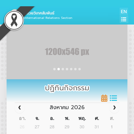
EN
หน่วยวิเทศสัมพันธ์
International Relations Section
ปฏิทินกิจกรรม
สิงหาคม 2026
อา.
จ.
อ.
พ.
พฤ.
ศ.
ส.
26
27
28
29
30
31
1