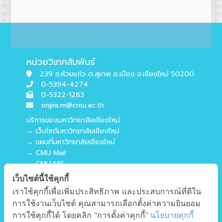
หน่วยวิเทศสัมพันธ์
239 ถ.ห้วยแก้ว ต.สุเทพ อ.เมือง จ.เชียงใหม่ 50200
0-5394-4274
0-5322-1283
onjira.m@cmu.ac.th
บริการของมหาวิทยาลัยเชียงใหม่
→ เว็บไซต์มหาวิทยาลัยเชียงใหม่
→ แผนที่มหาวิทยาลัยเชียงใหม่
→ CMU Mail
→ CMU MIS
→ CMU SIS
เว็บไซต์นี้ใช้คุกกี้
→ CMU WiFi
เราใช้คุกกี้เพื่อเพิ่มประสิทธิภาพ และประสบการณ์ที่ดีใน
บริการของคณะศึกษาศาสตร์
การใช้งานเว็บไซต์ คุณสามารถเลือกตั้งค่าความยินยอม
→ เว็บไซต์คณะศึกษาศาสตร์
การใช้คุกกี้ได้ โดยคลิก "การตั้งค่าคุกกี้"
นโยบายคุกกี้