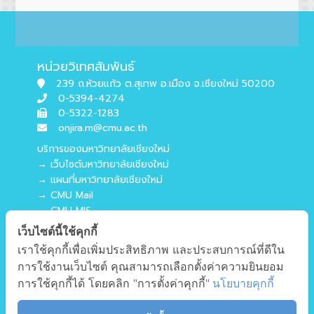
หน่วยวิเทศสัมพันธ์
239 ถ.ห้วยแก้ว ต.สุเทพ อ.เมือง จ.เชียงใหม่ 50200
0-5394-4274
0-5322-1283
onjira.m@cmu.ac.th
บริการของมหาวิทยาลัยเชียงใหม่
→ เว็บไซต์มหาวิทยาลัยเชียงใหม่
→ แผนที่มหาวิทยาลัยเชียงใหม่
→ CMU Mail
→ CMU MIS
→ CMU SIS
เว็บไซต์นี้ใช้คุกกี้
→ CMU WiFi
เราใช้คุกกี้เพื่อเพิ่มประสิทธิภาพ และประสบการณ์ที่ดีใน
บริการของคณะศึกษาศาสตร์
การใช้งานเว็บไซต์ คุณสามารถเลือกตั้งค่าความยินยอม
→ เว็บไซต์คณะศึกษาศาสตร์
การใช้คุกกี้ได้ โดยคลิก "การตั้งค่าคุกกี้"
นโยบายคุกกี้
→ ระบบจัดการเว็บไซต์
→ EDU MIS